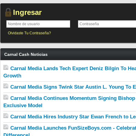
Ingresar
Olvidaste Tu Contraseña?
Carnal Cash Noticias
Carnal Media Lands Tech Expert Deniz Bilgin To He
Growth
Carnal Media Signs Twink Star Austin L. Young To 
Carnal Media Continues Momentum Signing Bishop
Exclusive Model
Carnal Media Hires Industry Star Ewan French to Lea
Carnal Media Launches FunSizeBoys.com - Celebrat
Difference!